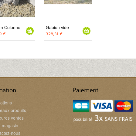
on Colonne
Gabion vide
0 €
328,31 €
mation
Paiement
otions
eaux produits
eures ventes
e magasin
actez-nous