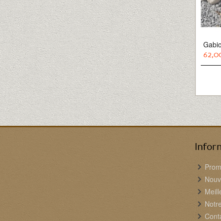
Gabi
62,0
Infor
Prom
Nouv
Meill
Notr
Cont