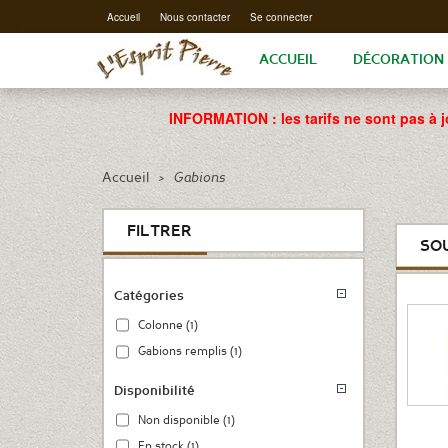
Accueil
Nous contacter
Se connecter
ACCUEIL
DÉCORATION
INFORMATION : les tarifs ne sont pas à j
Accueil
>
Gabions
FILTRER
SO
Catégories
Colonne
(1)
Gabions remplis
(1)
Disponibilité
Non disponible
(1)
En stock
(1)