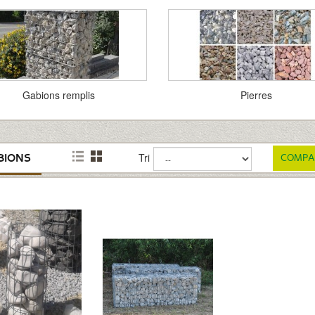
Gabions remplis
Pierres
Tri
BIONS