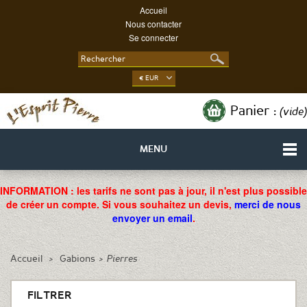
Accueil
Nous contacter
Se connecter
€ EUR
Panier :
(vide)
MENU
INFORMATION : les tarifs ne sont pas à jour, il n'est plus possible
de créer un compte. Si vous souhaitez un devis,
merci de nous
envoyer un email
.
Accueil
>
Gabions
>
Pierres
FILTRER