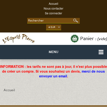
Accueil
Nous contacter
Se connecter
€ EUR
Panier :
(vide)
MENU
INFORMATION : les tarifs ne sont pas à jour, il n'est plus possible
de créer un compte. Si vous souhaitez un devis,
merci de nous
envoyer un email
.
Accueil