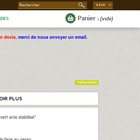
€ EUR
Panier :
(vide)
ADES
un devis,
merci de nous envoyer un email
.
Indisponible
OIR PLUS
vert anis stabilisé*
e face au verso