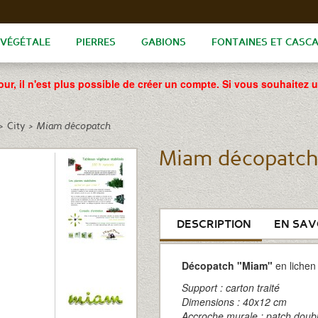
 VÉGÉTALE
PIERRES
GABIONS
FONTAINES ET CASC
our, il n'est plus possible de créer un compte. Si vous souhaitez 
>
City
>
Miam décopatch
Miam décopatch
DESCRIPTION
EN SAV
Décopatch "Miam"
en lichen 
Support : carton traité
Dimensions : 40x12 cm
Accroche murale : patch doubl