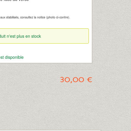
ux stabilisés, consultez la notice (photo ci-contre).
uit n'est plus en stock
st disponible
30,00 €