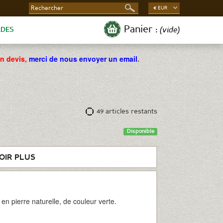
€ EUR
Panier :
(vide)
ADES
un devis,
merci de nous envoyer un email
.
49
articles restants
Disponible
OIR PLUS
en pierre naturelle, de couleur verte.